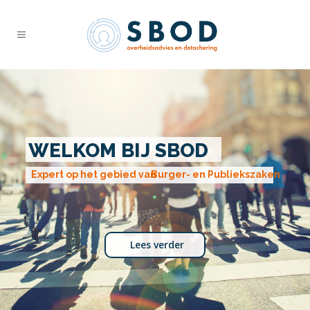
WELKOM BIJ SBOD
Expert op het gebied van
Burger- en Publiekszaken
Lees verder